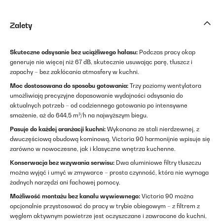
Zalety
Skuteczne odsysanie bez uciążliwego hałasu:
Podczas pracy okap
generuje nie więcej niż 67 dB, skutecznie usuwając parę, tłuszcz i
zapachy – bez zakłócania atmosfery w kuchni.
Moc dostosowana do sposobu gotowania:
Trzy poziomy wentylatora
umożliwiają precyzyjne dopasowanie wydajności odsysania do
aktualnych potrzeb – od codziennego gotowania po intensywne
smażenie, aż do 644,5 m³/h na najwyższym biegu.
Pasuje do każdej aranżacji kuchni:
Wykonana ze stali nierdzewnej, z
dwuczęściową obudową kominową, Victoria 90 harmonijnie wpisuje się
zarówno w nowoczesne, jak i klasyczne wnętrza kuchenne.
Konserwacja bez wzywania serwisu:
Dwa aluminiowe filtry tłuszczu
można wyjąć i umyć w zmywarce – prosta czynność, która nie wymaga
żadnych narzędzi ani fachowej pomocy.
Możliwość montażu bez kanału wywiewnego:
Victoria 90 można
opcjonalnie przystosować do pracy w trybie obiegowym – z filtrem z
węglem aktywnym powietrze jest oczyszczane i zawracane do kuchni,