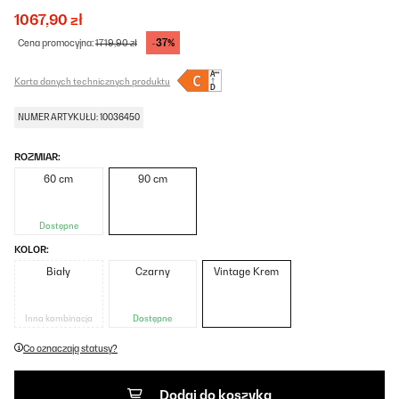
1067,90 zł
-37%
Cena promocyjna:
1719,90 zł
Karta danych technicznych produktu
NUMER ARTYKUŁU: 10036450
ROZMIAR:
60 cm
90 cm
Dostępne
KOLOR:
Biały
Czarny
Vintage Krem
Inna kombinacja
Dostępne
Co oznaczają statusy?
Dodaj do koszyka