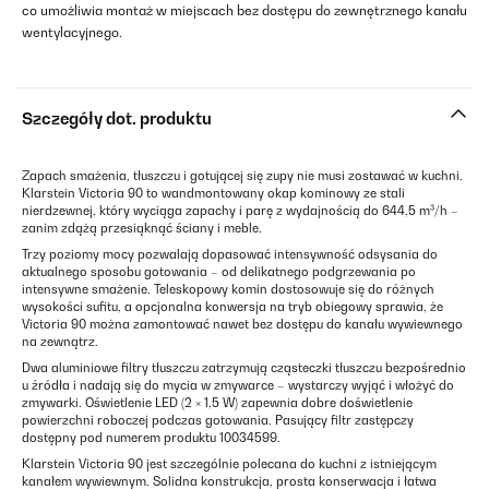
co umożliwia montaż w miejscach bez dostępu do zewnętrznego kanału
wentylacyjnego.
Szczegóły dot. produktu
Zapach smażenia, tłuszczu i gotującej się zupy nie musi zostawać w kuchni.
Klarstein Victoria 90 to wandmontowany okap kominowy ze stali
nierdzewnej, który wyciąga zapachy i parę z wydajnością do 644,5 m³/h –
zanim zdążą przesiąknąć ściany i meble.
Trzy poziomy mocy pozwalają dopasować intensywność odsysania do
aktualnego sposobu gotowania – od delikatnego podgrzewania po
intensywne smażenie. Teleskopowy komin dostosowuje się do różnych
wysokości sufitu, a opcjonalna konwersja na tryb obiegowy sprawia, że
Victoria 90 można zamontować nawet bez dostępu do kanału wywiewnego
na zewnątrz.
Dwa aluminiowe filtry tłuszczu zatrzymują cząsteczki tłuszczu bezpośrednio
u źródła i nadają się do mycia w zmywarce – wystarczy wyjąć i włożyć do
zmywarki. Oświetlenie LED (2 × 1,5 W) zapewnia dobre doświetlenie
powierzchni roboczej podczas gotowania. Pasujący filtr zastępczy
dostępny pod numerem produktu 10034599.
Klarstein Victoria 90 jest szczególnie polecana do kuchni z istniejącym
kanałem wywiewnym. Solidna konstrukcja, prosta konserwacja i łatwa