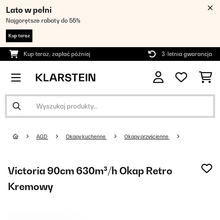
Lato w pełni
Najgorętsze rabaty do 55%
Kup teraz
Kup teraz, zapłać później
3-letnia gwarancja
AGD
Okapy kuchenne
Okapy przyścienne
Victoria 90cm 630m³/h Okap Retro
Kremowy