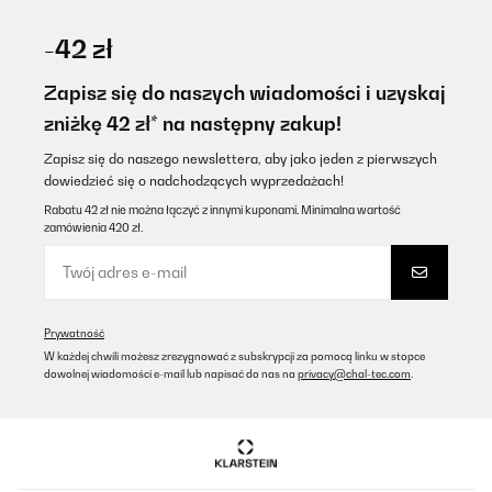
-42 zł
Zapisz się do naszych wiadomości i uzyskaj
zniżkę 42 zł* na następny zakup!
Zapisz się do naszego newslettera, aby jako jeden z pierwszych
dowiedzieć się o nadchodzących wyprzedażach!
Rabatu 42 zł nie można łączyć z innymi kuponami. Minimalna wartość
zamówienia 420 zł.
Prywatność
W każdej chwili możesz zrezygnować z subskrypcji za pomocą linku w stopce
dowolnej wiadomości e-mail lub napisać do nas na
privacy@chal-tec.com
.