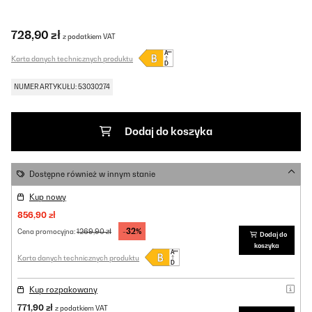
728,90 zł
z podatkiem VAT
Karta danych technicznych produktu
NUMER ARTYKUŁU: 53030274
Dodaj do koszyka
Dostępne również w innym stanie
Kup nowy
856,90 zł
-32%
1269,90 zł
Cena promocyjna:
Dodaj do
koszyka
Karta danych technicznych produktu
Kup rozpakowany
771,90 zł
z podatkiem VAT