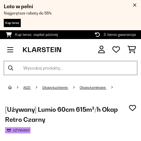
Lato w pełni
Najgorętsze rabaty do 55%
Kup teraz
Kup teraz, zapłać później
3-letnia gwarancja
AGD
Okapy kuchenne
Okapy kominowe
[Używany] Lumio 60cm 615m³/h Okap
Retro Czarny
UŻYWANY