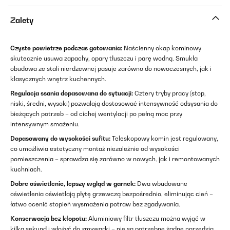
Zalety
Czyste powietrze podczas gotowania:
Naścienny okap kominowy
skutecznie usuwa zapachy, opary tłuszczu i parę wodną. Smukła
obudowa ze stali nierdzewnej pasuje zarówno do nowoczesnych, jak i
klasycznych wnętrz kuchennych.
Regulacja ssania dopasowana do sytuacji:
Cztery tryby pracy (stop,
niski, średni, wysoki) pozwalają dostosować intensywność odsysania do
bieżących potrzeb – od cichej wentylacji po pełną moc przy
intensywnym smażeniu.
Dopasowany do wysokości sufitu:
Teleskopowy komin jest regulowany,
co umożliwia estetyczny montaż niezależnie od wysokości
pomieszczenia – sprawdza się zarówno w nowych, jak i remontowanych
kuchniach.
Dobre oświetlenie, lepszy wgląd w garnek:
Dwa wbudowane
oświetlenia oświetlają płytę grzewczą bezpośrednio, eliminując cień –
łatwo ocenić stopień wysmażenia potraw bez zgadywania.
Konserwacja bez kłopotu:
Aluminiowy filtr tłuszczu można wyjąć w
kilka sekund i włożyć do zmywarki – nie są potrzebne żadne narzędzia