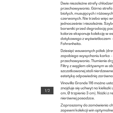
Dwie niezależne strefy chłodz
przechowywania. Górna strefa 
białych, musujących i różowych.
czerwonych. Nie trzeba więc wy
jednocześnie i niezależnie. Szyb
barwniki przed degradacją po
kolorze eksponuje kolekcję w 
dotykowego z wyświetlaczem –
Fahrenheita.
Dziesięć wsuwanych półek (drew
zapobiega wysychaniu korka 
przechowywania. Tłumienie drg
Filtry z węglem aktywnym w obu
szczotkowanej stali nierdzewne
estetykę odpowiednią zarówno d
Vinovilla Grande 116 można us
znajduje się uchwyt na kieliszk
1/2
cm, Ø trzpienia 3 cm). Nóżki z
nierównej posadzce.
Zapraszamy do zamówienia chłod
zapewni kolekcji win optymalne