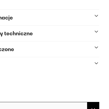
macje
y techniczne
rczone