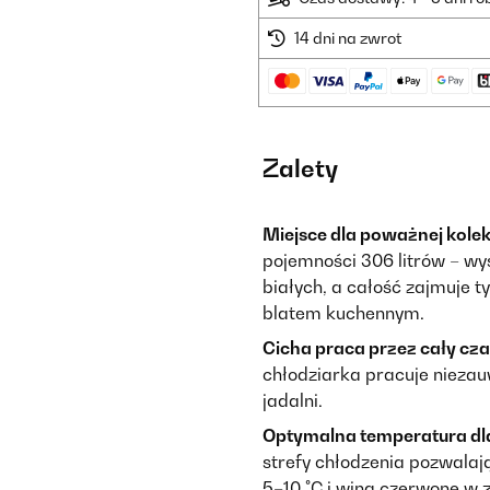
14 dni na zwrot
Zalety
Miejsce dla poważnej kolekc
pojemności 306 litrów – wy
białych, a całość zajmuje t
blatem kuchennym.
Cicha praca przez cały cza
chłodziarka pracuje niezau
jadalni.
Optymalna temperatura dla
strefy chłodzenia pozwalaj
5–10 °C i wina czerwone w 