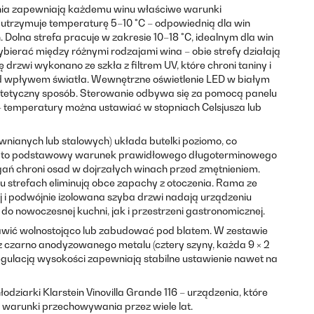
enia zapewniają każdemu winu właściwe warunki
utrzymuje temperaturę 5–10 °C – odpowiednią dla win
 Dolna strefa pracuje w zakresie 10–18 °C, idealnym dla win
bierać między różnymi rodzajami wina – obie strefy działają
ę drzwi wykonano ze szkła z filtrem UV, które chroni taniny i
d wpływem światła. Wewnętrzne oświetlenie LED w białym
estetyczny sposób. Sterowanie odbywa się za pomocą panelu
 temperatury można ustawiać w stopniach Celsjusza lub
nianych lub stalowych) układa butelki poziomo, co
– to podstawowy warunek prawidłowego długoterminowego
ań chroni osad w dojrzałych winach przed zmętnieniem.
 strefach eliminują obce zapachy z otoczenia. Rama ze
j i podwójnie izolowana szyba drzwi nadają urządzeniu
o nowoczesnej kuchni, jak i przestrzeni gastronomicznej.
tawić wolnostojąco lub zabudować pod blatem. W zestawie
i z czarno anodyzowanego metalu (cztery szyny, każda 9 × 2
 regulacją wysokości zapewniają stabilne ustawienie nawet na
ziarki Klarstein Vinovilla Grande 116 – urządzenia, które
 warunki przechowywania przez wiele lat.