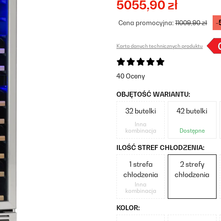
5055,90 zł
-
Cena promocyjna:
11009,90 zł
Karta danych technicznych produktu
40 Oceny
OBJĘTOŚĆ WARIANTU:
32 butelki
42 butelki
Inna
kombinacja
Dostępne
ILOŚĆ STREF CHŁODZENIA:
1 strefa
2 strefy
chłodzenia
chłodzenia
Inna
kombinacja
KOLOR: