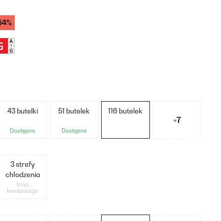
54%
43 butelki
51 butelek
116 butelek
+7
Dostępne
Dostępne
3 strefy
chłodzenia
Inna
kombinacja