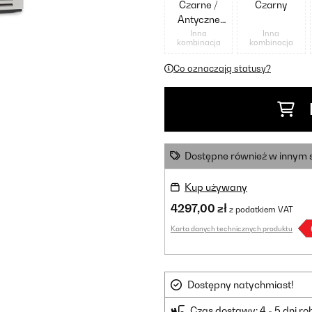
Czarne /
Czarny
Antyczne
Złoto
Inna
Inna
kombinacja
kombinacja
Metaliczne
Co oznaczają statusy?
Dostępne również w innym 
Kup używany
4297,00 zł
z podatkiem VAT
Karta danych technicznych produktu
Dostępny natychmiast!
Czas dostawy: 4 - 5 dni r