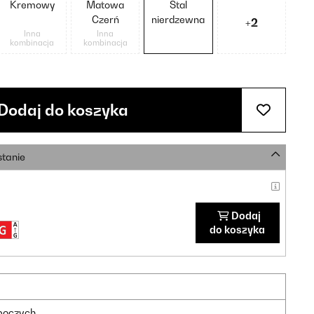
Kremowy
Matowa
Stal
Czerń
nierdzewna
+2
Inna
Inna
kombinacja
kombinacja
Dodaj do koszyka
stanie
Dodaj
do koszyka
oboczych