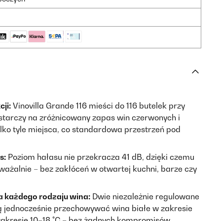
ji:
Vinovilla Grande 116 mieści do 116 butelek przy
starczy na zróżnicowany zapas win czerwonych i
ylko tyle miejsca, co standardowa przestrzeń pod
s:
Poziom hałasu nie przekracza 41 dB, dzięki czemu
ważalnie – bez zakłóceń w otwartej kuchni, barze czy
 każdego rodzaju wina:
Dwie niezależnie regulowane
ą jednocześnie przechowywać wina białe w zakresie
zakresie 10–18 °C – bez żadnych kompromisów.