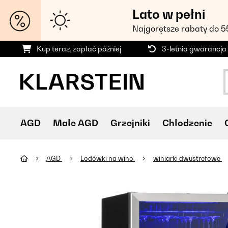
Lato w pełni
Najgorętsze rabaty do 
Kup teraz, zapłać później
3-letnia gwarancja
AGD
Małe AGD
Grzejniki
Chłodzenie
AGD
Lodówki na wino
winiarki dwustrefowe