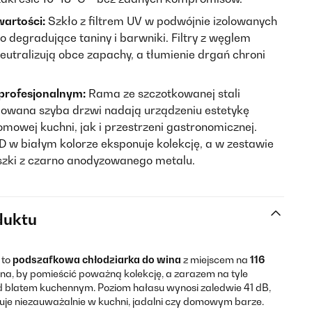
artości:
Szkło z filtrem UV w podwójnie izolowanych
 degradujące taniny i barwniki. Filtry z węglem
utralizują obce zapachy, a tłumienie drgań chroni
profesjonalnym:
Rama ze szczotkowanej stali
olowana szyba drzwi nadają urządzeniu estetykę
owej kuchni, jak i przestrzeni gastronomicznej.
 w białym kolorze eksponuje kolekcję, a w zestawie
liszki z czarno anodyzowanego metalu.
duktu
to
podszafkowa chłodziarka do wina
z miejscem na
116
a, by pomieścić poważną kolekcję, a zarazem na tyle
d blatem kuchennym. Poziom hałasu wynosi zaledwie 41 dB,
uje niezauważalnie w kuchni, jadalni czy domowym barze.