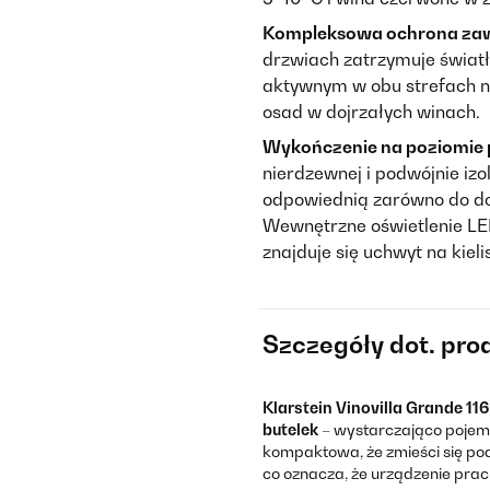
Kompleksowa ochrona zaw
drzwiach zatrzymuje światło
aktywnym w obu strefach ne
osad w dojrzałych winach.
Wykończenie na poziomie 
nierdzewnej i podwójnie iz
odpowiednią zarówno do dom
Wewnętrzne oświetlenie LED
znajduje się uchwyt na kie
Szczegóły dot. pro
Klarstein Vinovilla Grande 116
butelek
– wystarczająco pojemn
kompaktowa, że zmieści się po
co oznacza, że urządzenie prac