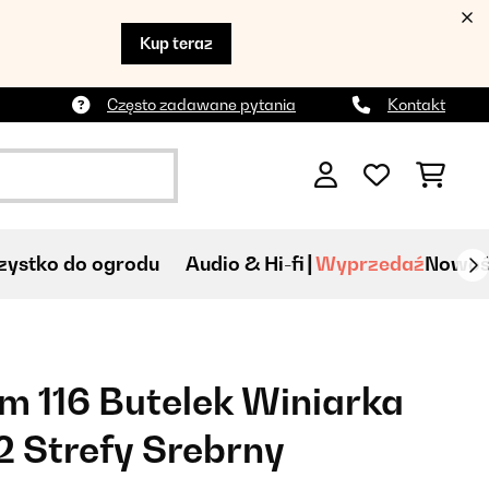
Kup teraz
Często zadawane pytania
Kontakt
ystko do ogrodu
Audio & Hi-fi
Wyprzedaź
Nowoś
cm 116 Butelek Winiarka
 Strefy Srebrny