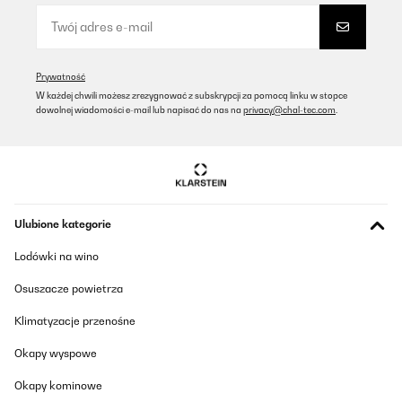
Das ist ein Top Gerät, ideal geeignet für Partyfässer mit
integrierter Kohlensäure.
Amazon-Benutzer
Prywatność
Tłumacz
W każdej chwili możesz zrezygnować z subskrypcji za pomocą linku w stopce
dowolnej wiadomości e-mail lub napisać do nas na
privacy@chal-tec.com
.
SPRAWDZONA OPINIA
28/07/2025
Die Anlage kühlt ohne Wasserbad, wie fast alle kleinen
Zapfanlagen, das Faß im Wasserbad. Sie kühlt ein Faß von 23
Grad innerhalb eine Stunde auf 9 Grad runter und kühlt innerhalb
Ulubione kategorie
weniger Minuten wieder auf die eingestellte Temperatur. Dadurch
hat man eben viel weniger durch den Kühlprozess verursachte
Lodówki na wino
Geräusche. Der höhere Preis macht sich also bezahlt. Leider
hatte ich nach 3 Monaten Nutzung ständig Druckverlust,
Osuszacze powietrza
brauchte manchmal 3 Patronen für ein Faß. Eine Mail an
Klarstein mit der Frage, was ich da tun kann, wurde ganz
unkompliziert geregelt. Obwohl nach dieser Zeit ja kein
Klimatyzacje przenośne
Umtausch-/ Rückgaberecht mehr bestand. innerhalb von 10
Tagen hatte ich ein neues Gerät im Austausch erhalten und bin
Okapy wyspowe
happy. Dank an Klarstein !
Okapy kominowe
Amazon-Benutzer