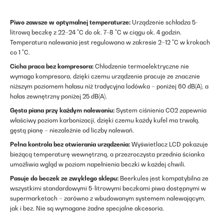
Piwo zawsze w optymalnej temperaturze:
Urządzenie schładza 5-
litrową beczkę z 22–24 °C do ok. 7–8 °C w ciągu ok. 4 godzin.
Temperatura nalewania jest regulowana w zakresie 2–12 °C w krokach
co 1 °C.
Cicha praca bez kompresora:
Chłodzenie termoelektryczne nie
wymaga kompresora, dzięki czemu urządzenie pracuje ze znacznie
niższym poziomem hałasu niż tradycyjna lodówka – poniżej 60 dB(A), a
hałas zewnętrzny poniżej 25 dB(A).
Gęsta piana przy każdym nalewaniu:
System ciśnienia CO2 zapewnia
właściwy poziom karbonizacji, dzięki czemu każdy kufel ma trwałą,
gęstą pianę – niezależnie od liczby nalewań.
Pełna kontrola bez otwierania urządzenia:
Wyświetlacz LCD pokazuje
bieżącą temperaturę wewnętrzną, a przezroczysta przednia ścianka
umożliwia wgląd w poziom napełnienia beczki w każdej chwili.
Pasuje do beczek ze zwykłego sklepu:
Beerkules jest kompatybilna ze
wszystkimi standardowymi 5-litrowymi beczkami piwa dostępnymi w
supermarketach – zarówno z wbudowanym systemem nalewającym,
jak i bez. Nie są wymagane żadne specjalne akcesoria.