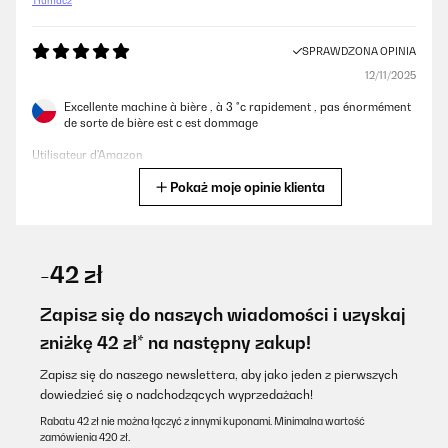
Tłumacz
SPRAWDZONA OPINIA
12/11/2025
Excellente machine à bière , à 3 °c rapidement , pas énormément
de sorte de bière est c est dommage
Utilisateur d'Amazon
Pokaż moje opinie klienta
Tłumacz
SPRAWDZONA OPINIA
30/10/2025
-42 zł
Super . Macht das was sie soll
Zapisz się do naszych wiadomości i uzyskaj
Amazon-Benutzer
zniżkę 42 zł* na następny zakup!
Tłumacz
Zapisz się do naszego newslettera, aby jako jeden z pierwszych
dowiedzieć się o nadchodzących wyprzedażach!
SPRAWDZONA OPINIA
Rabatu 42 zł nie można łączyć z innymi kuponami. Minimalna wartość
zamówienia 420 zł.
14/08/2025