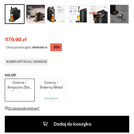
+2
1176,90 zł
-30%
Cena promocyjna:
1689,90 zł
NUMER ARTYKUŁU: 10046338
KOLOR:
Czarne /
Czarny /
Antyczne Złoto
Srebrny Metal
Metaliczne
Dostępne
Co oznaczają statusy?
Dodaj do koszyka