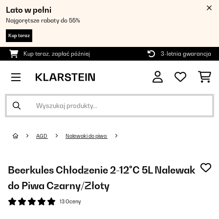
Lato w pełni
Najgorętsze rabaty do 55%
Kup teraz
Kup teraz, zapłać później
3-letnia gwarancja
AGD
Nalewaki do piwa
Beerkules Chłodzenie 2-12°C 5L Nalewak
do Piwa Czarny/Złoty
13 Oceny