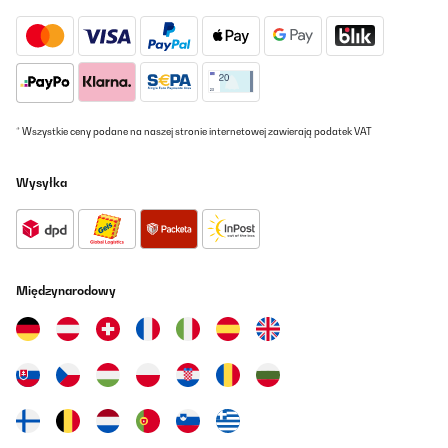
Von 5 Sternen ....5....Die Zapfanlage von Klarstein ist einfach
Klasse. Einfache Bedienung und immer Kaltes Bier.
Amazon-Benutzer
Tłumacz
* Wszystkie ceny podane na naszej stronie internetowej zawierają podatek VAT
SPRAWDZONA OPINIA
28/05/2025
Wysyłka
Sehr schnell lieferung und ausgezeichnetes Gerät
Amazon-Benutzer
Tłumacz
Międzynarodowy
SPRAWDZONA OPINIA
22/02/2025
Jó kis gép, nagyon szeretem. A családi találkozók meghatározó
kelléke.
Hajcser