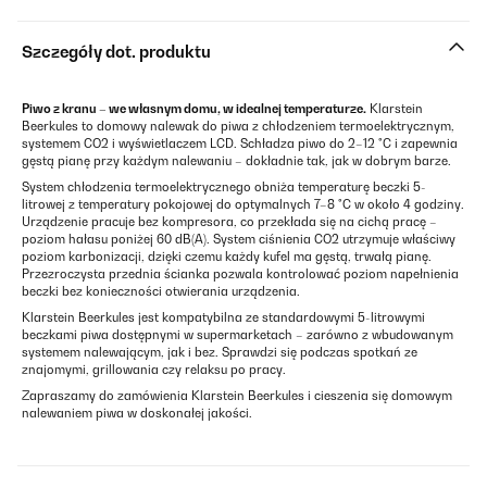
Szczegóły dot. produktu
Piwo z kranu – we własnym domu, w idealnej temperaturze.
Klarstein
Beerkules to domowy nalewak do piwa z chłodzeniem termoelektrycznym,
systemem CO2 i wyświetlaczem LCD. Schładza piwo do 2–12 °C i zapewnia
gęstą pianę przy każdym nalewaniu – dokładnie tak, jak w dobrym barze.
System chłodzenia termoelektrycznego obniża temperaturę beczki 5-
litrowej z temperatury pokojowej do optymalnych 7–8 °C w około 4 godziny.
Urządzenie pracuje bez kompresora, co przekłada się na cichą pracę –
poziom hałasu poniżej 60 dB(A). System ciśnienia CO2 utrzymuje właściwy
poziom karbonizacji, dzięki czemu każdy kufel ma gęstą, trwałą pianę.
Przezroczysta przednia ścianka pozwala kontrolować poziom napełnienia
beczki bez konieczności otwierania urządzenia.
Klarstein Beerkules jest kompatybilna ze standardowymi 5-litrowymi
beczkami piwa dostępnymi w supermarketach – zarówno z wbudowanym
systemem nalewającym, jak i bez. Sprawdzi się podczas spotkań ze
znajomymi, grillowania czy relaksu po pracy.
Zapraszamy do zamówienia Klarstein Beerkules i cieszenia się domowym
nalewaniem piwa w doskonałej jakości.