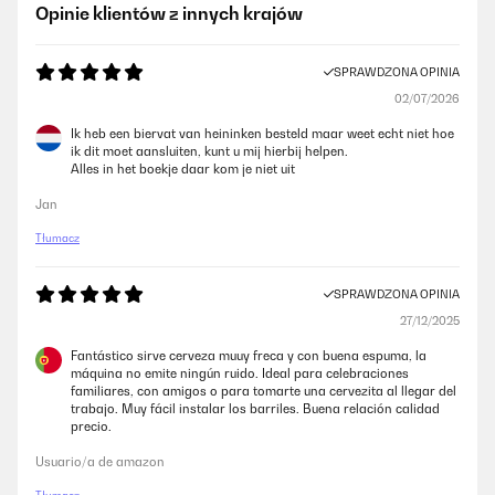
Opinie klientów z innych krajów
SPRAWDZONA OPINIA
02/07/2026
Ik heb een biervat van heininken besteld maar weet echt niet hoe
ik dit moet aansluiten, kunt u mij hierbij helpen.
Alles in het boekje daar kom je niet uit
Jan
Tłumacz
SPRAWDZONA OPINIA
27/12/2025
Fantástico sirve cerveza muuy freca y con buena espuma, la
máquina no emite ningún ruido. Ideal para celebraciones
familiares, con amigos o para tomarte una cervezita al llegar del
trabajo. Muy fácil instalar los barriles. Buena relación calidad
precio.
Usuario/a de amazon