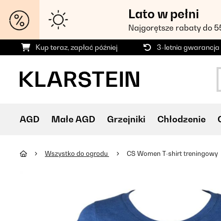
Lato w pełni
Najgorętsze rabaty do 
Kup teraz, zapłać później
3-letnia gwarancja
AGD
Małe AGD
Grzejniki
Chłodzenie
Wszystko do ogrodu
CS Women T-shirt treningowy