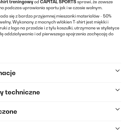
shirt treningowy
od
CAPITAL SPORTS
sprawi, że zawsze
o podczas uprawiania sportu jak i w czasie wolnym.
łada się z bardzo przyjemnej mieszanki materiałów - 50%
wełny. Wykonany z mocnych włókien T-shirt jest miękki i
i z logo na przodzie i z tyłu koszulki, utrzymane w stylistyce
łę oddziaływania i od pierwszego spojrzenia zachęcają do
macje
y techniczne
rczone