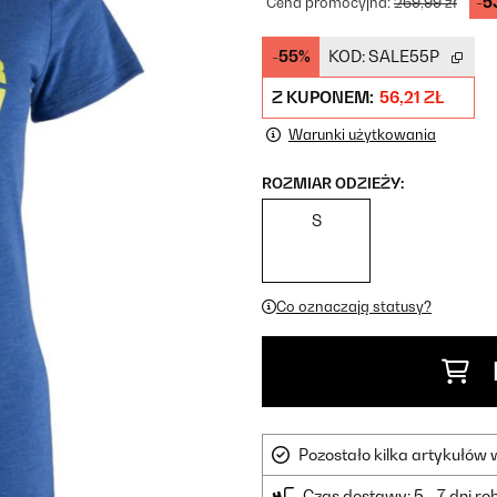
-5
Cena promocyjna:
269,99 zł
-55%
KOD:
SALE55P
Z KUPONEM:
56,21 ZŁ
Warunki użytkowania
ROZMIAR ODZIEŻY:
S
Co oznaczają statusy?
Pozostało kilka artykułów
Czas dostawy: 5 - 7 dni r