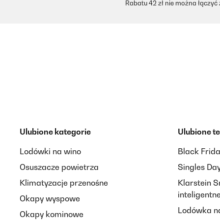
Rabatu 42 zł nie można łączyć
Ulubione kategorie
Ulubione t
Lodówki na wino
Black Frid
Osuszacze powietrza
Singles Da
Klimatyzacje przenośne
Klarstein 
inteligent
Okapy wyspowe
Lodówka na
Okapy kominowe