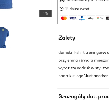
14 dni na zwrot
1/5
Zalety
damski T-shirt treningowy 
przyjemna i trwała mieszan
wyrazisty nadruk w stylist
nadruk z logo "Just another
Szczegóły dot. pro