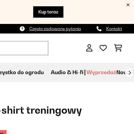
Kup teraz
Często zadawane pytania
Kontakt
ystko do ogrodu
Audio & Hi-fi
Wyprzedaź
Nowoś
shirt treningowy