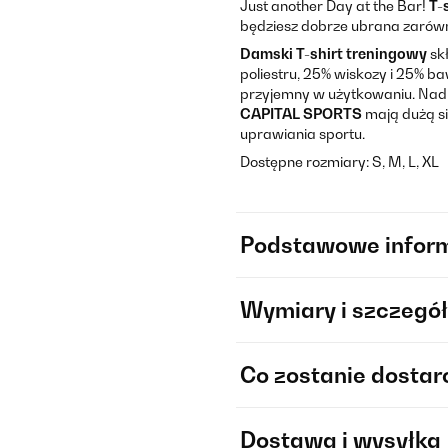
Just another Day at the Bar!
T-
będziesz dobrze ubrana zarówn
Damski T-shirt treningowy
sk
poliestru, 25% wiskozy i 25% ba
przyjemny w użytkowaniu. Nadruk
CAPITAL SPORTS
mają dużą si
uprawiania sportu.
Dostępne rozmiary: S, M, L, XL
Podstawowe infor
Wymiary i szczegół
Co zostanie dosta
Dostawa i wysyłka