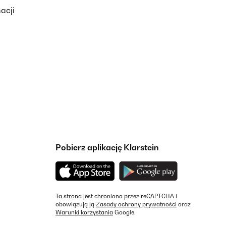
acji
Pobierz aplikację Klarstein
Ta strona jest chroniona przez reCAPTCHA i
obowiązują ją
Zasady ochrony prywatności
oraz
Warunki korzystania
Google.