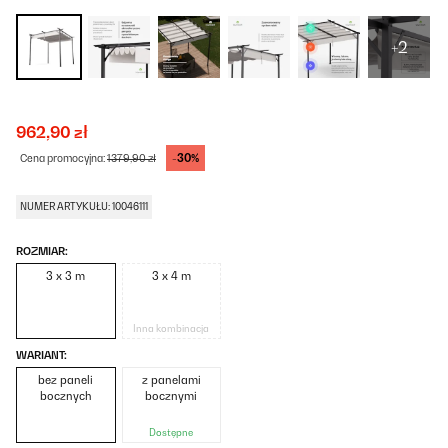
+2
962,90 zł
-30%
Cena promocyjna:
1379,90 zł
NUMER ARTYKUŁU: 10046111
ROZMIAR:
3 x 3 m
3 x 4 m
Inna kombinacja
WARIANT:
bez paneli
z panelami
bocznych
bocznymi
Dostępne