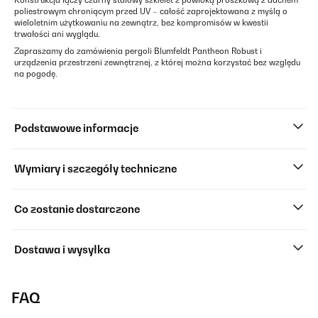
Konstrukcja łączy czarny stalowy szkielet z powłoką proszkową z dachem
poliestrowym chroniącym przed UV – całość zaprojektowana z myślą o
wieloletnim użytkowaniu na zewnątrz, bez kompromisów w kwestii
trwałości ani wyglądu.
Zapraszamy do zamówienia pergoli Blumfeldt Pantheon Robust i
urządzenia przestrzeni zewnętrznej, z której można korzystać bez względu
na pogodę.
Podstawowe informacje
Wymiary i szczegóły techniczne
Co zostanie dostarczone
Dostawa i wysyłka
FAQ