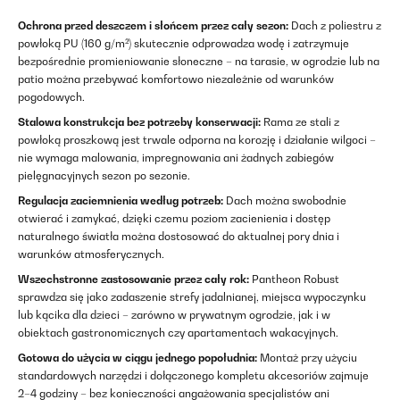
Ochrona przed deszczem i słońcem przez cały sezon:
Dach z poliestru z
powłoką PU (160 g/m²) skutecznie odprowadza wodę i zatrzymuje
bezpośrednie promieniowanie słoneczne – na tarasie, w ogrodzie lub na
patio można przebywać komfortowo niezależnie od warunków
pogodowych.
Stalowa konstrukcja bez potrzeby konserwacji:
Rama ze stali z
powłoką proszkową jest trwale odporna na korozję i działanie wilgoci –
nie wymaga malowania, impregnowania ani żadnych zabiegów
pielęgnacyjnych sezon po sezonie.
Regulacja zaciemnienia według potrzeb:
Dach można swobodnie
otwierać i zamykać, dzięki czemu poziom zacienienia i dostęp
naturalnego światła można dostosować do aktualnej pory dnia i
warunków atmosferycznych.
Wszechstronne zastosowanie przez cały rok:
Pantheon Robust
sprawdza się jako zadaszenie strefy jadalnianej, miejsca wypoczynku
lub kącika dla dzieci – zarówno w prywatnym ogrodzie, jak i w
obiektach gastronomicznych czy apartamentach wakacyjnych.
Gotowa do użycia w ciągu jednego popołudnia:
Montaż przy użyciu
standardowych narzędzi i dołączonego kompletu akcesoriów zajmuje
2–4 godziny – bez konieczności angażowania specjalistów ani