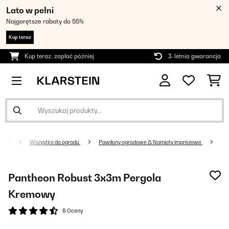
Lato w pełni
Najgorętsze rabaty do 55%
Kup teraz
Kup teraz, zapłać później
3-letnia gwarancja
Wszystko do ogrodu
Pawilony ogrodowe & Namioty imprezowe
Pantheon Robust 3x3m Pergola
Kremowy
8 Oceny