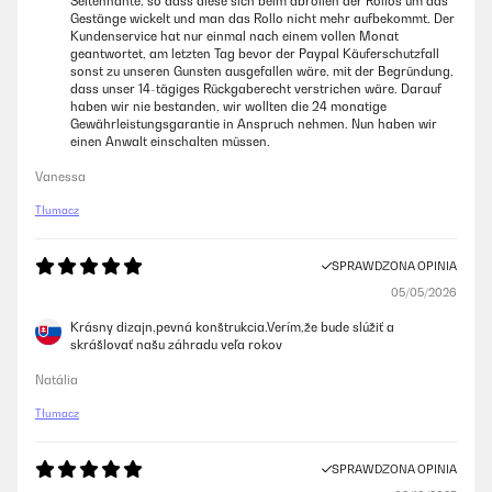
Seitennähte, so dass diese sich beim abrollen der Rollos um das
Gestänge wickelt und man das Rollo nicht mehr aufbekommt. Der
Kundenservice hat nur einmal nach einem vollen Monat
geantwortet, am letzten Tag bevor der Paypal Käuferschutzfall
sonst zu unseren Gunsten ausgefallen wäre, mit der Begründung,
dass unser 14-tägiges Rückgaberecht verstrichen wäre. Darauf
haben wir nie bestanden, wir wollten die 24 monatige
Gewährleistungsgarantie in Anspruch nehmen. Nun haben wir
einen Anwalt einschalten müssen.
Vanessa
Tłumacz
SPRAWDZONA OPINIA
05/05/2026
Krásny dizajn,pevná konštrukcia.Verím,že bude slúžiť a
skrášlovať našu záhradu veľa rokov
Natália
Tłumacz
SPRAWDZONA OPINIA