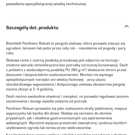
posiadania specjalistycznej wiedzy technicznej.
Szczegóły dot. produktu
Blumfeldt Pantheon Robust to pergola stalowa, która pozwala cieszyć się
ogrodem, tarasem lub patio przez cały rok – niezależnie od pogody i pory
roku.
Stalowa rama z czarną powłoką proszkową jest odporna na korozję i
zmienne warunki atmosferyczne bez potrzeby corocznej konserwacji. Dach
z poliestru z wodoodporną powłoką PU (160 g/m²) skutecznie chroni przed
deszczem i bezpośrednim nasłonecznieniem. Montaż nie wymaga
specjalistycznych narzędzi ani wiedzy fachowej – przy użyciu
standardowego wyposażenia i dołączonego zestawu akcesoriów pergolę
można złożyć w 2–4 godziny.
Dach można swobodnie otwierać i zamykać, co pozwala regulować poziom
zaciemnienia i dostęp światła zależnie od potrzeb.
Pantheon Robust sprawdza się jako zadaszenie strefy jadalnianej, miejsca
wypoczynku lub kącika dla dzieci. Nadaje się zarówno do domów
prywatnych, jak i obiektów gastronomicznych czy apartamentów
wakacyjnych. Wyraźnie wytycza przestrzeń zewnętrzną i podnosi komfort
użytkowania ogrodu lub tarasu przez wiele sezonów.