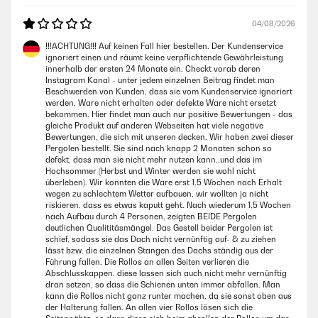
04/08/2026
!!!ACHTUNG!!! Auf keinen Fall hier bestellen. Der Kundenservice
ignoriert einen und räumt keine verpflichtende Gewährleistung
innerhalb der ersten 24 Monate ein. Checkt vorab deren
Instagram Kanal - unter jedem einzelnen Beitrag findet man
Beschwerden von Kunden, dass sie vom Kundenservice ignoriert
werden, Ware nicht erhalten oder defekte Ware nicht ersetzt
bekommen. Hier findet man auch nur positive Bewertungen - das
gleiche Produkt auf anderen Webseiten hat viele negative
Bewertungen, die sich mit unseren decken. Wir haben zwei dieser
Pergolen bestellt. Sie sind nach knapp 2 Monaten schon so
defekt, dass man sie nicht mehr nutzen kann..und das im
Hochsommer (Herbst und Winter werden sie wohl nicht
überleben). Wir konnten die Ware erst 1,5 Wochen nach Erhalt
wegen zu schlechtem Wetter aufbauen, wir wollten ja nicht
riskieren, dass es etwas kaputt geht. Nach wiederum 1,5 Wochen
nach Aufbau durch 4 Personen, zeigten BEIDE Pergolen
deutlichen Qualititäsmängel. Das Gestell beider Pergolen ist
schief, sodass sie das Dach nicht vernünftig auf- & zu ziehen
lässt bzw. die einzelnen Stangen des Dachs ständig aus der
Führung fallen. Die Rollos an allen Seiten verlieren die
Abschlusskappen, diese lassen sich auch nicht mehr vernünftig
dran setzen, so dass die Schienen unten immer abfallen. Man
kann die Rollos nicht ganz runter machen, da sie sonst oben aus
der Halterung fallen. An allen vier Rollos lösen sich die