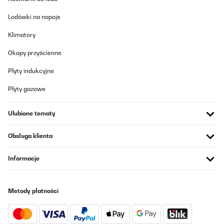
doppelt..Auch die beiden Rollos an 2 Seiten, rundem die Pergola
ab. Volle Kaufempfehlung!!!
Lodówki na napoje
Amazon-Benutzer
Klimatory
Tłumacz
Okapy przyścienne
SPRAWDZONA OPINIA
Płyty indukcyjne
05/06/2024
Płyty gazowe
Prompte Lieferung innert 3 Tagen, alle Teile vorhanden,
verständliche Betriebsanleitung, innert 2 Stundenaufgebaut.
Macht einen stabilen Eindruck. Kann ich nur weiterempfehlen.
Ulubione tematy
RIO
Obsługa klienta
Amazon-Benutzer
Tłumacz
Informacje
Metody płatności