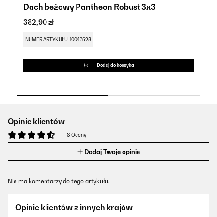
Dach beżowy Pantheon Robust 3x3
Z
382,90 zł
23
NUMER ARTYKUŁU: 10047528
NU
Dodaj do koszyka
Opinie klientów
8 Oceny
Dodaj Twoje opinie
Nie ma komentarzy do tego artykułu.
Opinie klientów z innych krajów