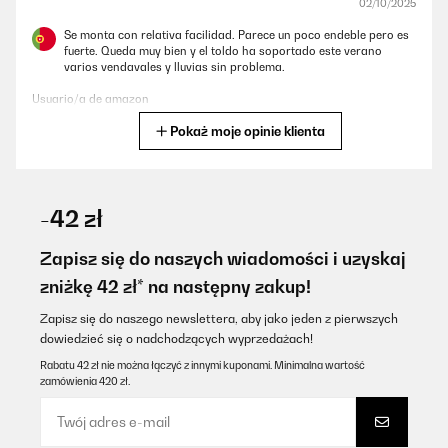
02/10/2025
Se monta con relativa facilidad. Parece un poco endeble pero es
fuerte. Queda muy bien y el toldo ha soportado este verano
varios vendavales y lluvias sin problema.
Usuario/a de amazon
Pokaż moje opinie klienta
Tłumacz
SPRAWDZONA OPINIA
08/06/2025
-42 zł
Article suffisanment solide la bâche protège très bien le seul
soucis c est le montage qui est quand même assez complexe...
Zapisz się do naszych wiadomości i uzyskaj
zniżkę 42 zł* na następny zakup!
Utilisateur d'Amazon
Tłumacz
Zapisz się do naszego newslettera, aby jako jeden z pierwszych
dowiedzieć się o nadchodzących wyprzedażach!
Rabatu 42 zł nie można łączyć z innymi kuponami. Minimalna wartość
SPRAWDZONA OPINIA
zamówienia 420 zł.
16/08/2024
So im ganzen bin ich zufrieden, das Gestell hätte für das Geld
stabiler sein können. Erfüllt alles seinen Zweck.