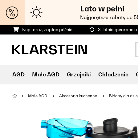
Lato w pełni
Najgorętsze rabaty do 
Kup teraz, zapłać później
3-letnia gwarancja
AGD
Małe AGD
Grzejniki
Chłodzenie
Małe AGD
Akcesoria kuchenne
Bidony dla dzie