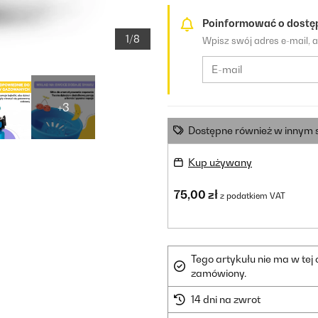
Poinformować o dostę
1/8
Wpisz swój adres e-mail, 
+3
Dostępne również w innym 
Kup używany
75,00 zł
z podatkiem VAT
Tego artykułu nie ma w tej
zamówiony.
14 dni na zwrot