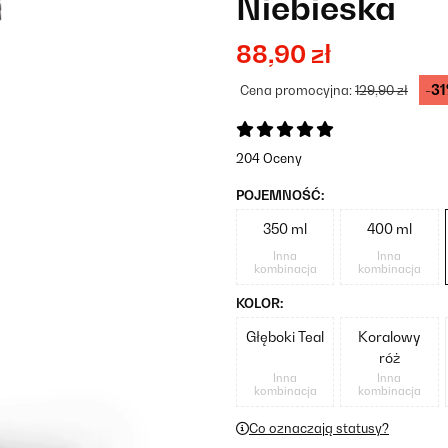
Niebieska
88,90 zł
-3
Cena promocyjna:
129,90 zł
204 Oceny
POJEMNOŚĆ:
350 ml
400 ml
Inna
Inna
kombinacja
kombinacja
KOLOR:
Głęboki Teal
Koralowy
róż
Inna
Inna
kombinacja
kombinacja
Co oznaczają statusy?