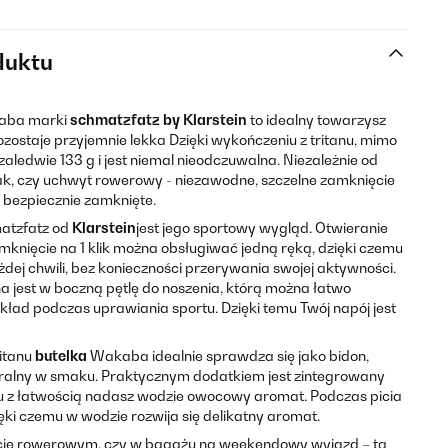
duktu
ba marki
schmatzfatz by Klarstein
to idealny towarzysz
ozostaje przyjemnie lekka Dzięki wykończeniu z tritanu, mimo
aledwie 133 g i jest niemal nieodczuwalna. Niezależnie od
ecak, czy uchwyt rowerowy - niezawodne, szczelne zamknięcie
 bezpiecznie zamknięte.
atzfatz od
Klarstein
jest jego sportowy wygląd. Otwieranie
zamknięcie na 1 klik można obsługiwać jedną ręką, dzięki czemu
dej chwili, bez konieczności przerywania swojej aktywności.
jest w boczną pętlę do noszenia, którą można łatwo
kład podczas uprawiania sportu. Dzięki temu Twój napój jest
itanu
butelka
Wakaba idealnie sprawdza się jako bidon,
utralny w smaku. Praktycznym dodatkiem jest zintegrowany
u z łatwością nadasz wodzie owocowy aromat. Podczas picia
ęki czemu w wodzie rozwija się delikatny aromat.
wycie rowerowym, czy w bagażu na weekendowy wyjazd – ta