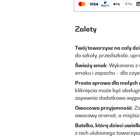
Zalety
Twój towarzysz na cały dz
do szkoły, przedszkola, up
Świeży smak
: Wykonana z 
smaku i zapachu – dla czyst
Prosta sprawa dla małych
kliknięcia może być obsług
zapewnia dodatkowo wygod
Owocowa przyjemność
: Z
owocowy aromat, a miąższ 
Butelka, którą dzieci uwiel
z nich ulubionego towarzysz