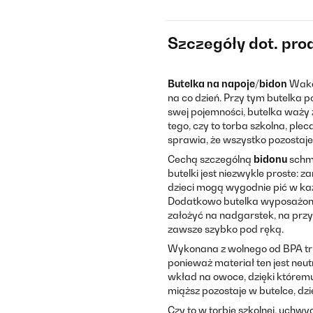
Szczegóły dot. pro
Butelka na napoje/bidon
Waka
na co dzień. Przy tym butelka p
swej pojemności, butelka waży z
tego, czy to torba szkolna, pl
sprawia, że wszystko pozostaje
Cechą szczególną
bidonu
schm
butelki jest niezwykle proste: 
dzieci mogą wygodnie pić w każ
Dodatkowo butelka wyposażona 
założyć na nadgarstek, na przy
zawsze szybko pod ręką.
Wykonana z wolnego od BPA tr
ponieważ materiał ten jest ne
wkład na owoce, dzięki którem
miąższ pozostaje w butelce, dzi
Czy to w torbie szkolnej, uch