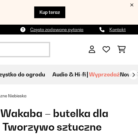
Kup teraz
Często zadawane pytania
Kontakt
ystko do ogrodu
Audio & Hi-fi
Wyprzedaź
Nowoś
czne Niebieska
Wakaba – butelka dla
l Tworzywo sztuczne