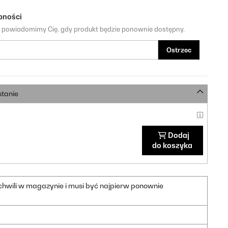
pności
a powiadomimy Cię, gdy produkt będzie ponownie dostępny.
Ostrzec
stanie
Dodaj
do koszyka
 chwili w magazynie i musi być najpierw ponownie