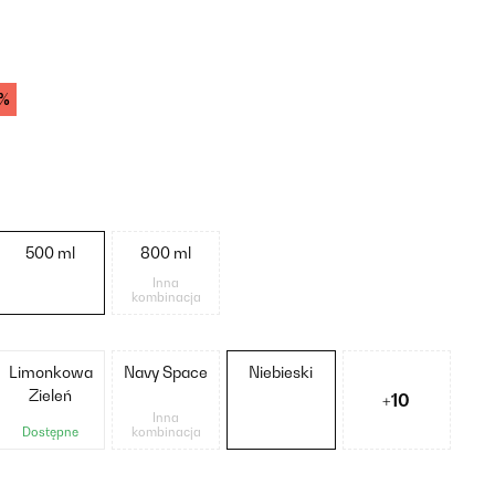
1%
500 ml
800 ml
Inna
kombinacja
Limonkowa
Navy Space
Niebieski
Zieleń
+10
Inna
Dostępne
kombinacja