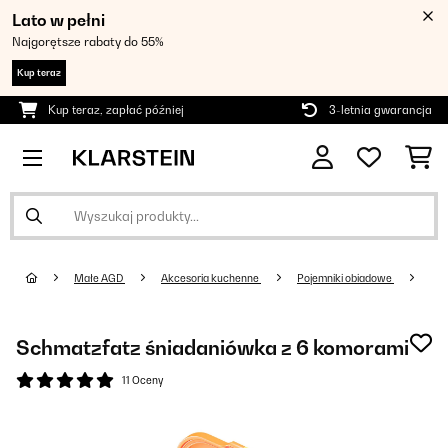
Lato w pełni
Najgorętsze rabaty do 55%
Kup teraz
Kup teraz, zapłać później
3-letnia gwarancja
Małe AGD
Akcesoria kuchenne
Pojemniki obiadowe
Schmatzfatz śniadaniówka z 6 komorami
11 Oceny