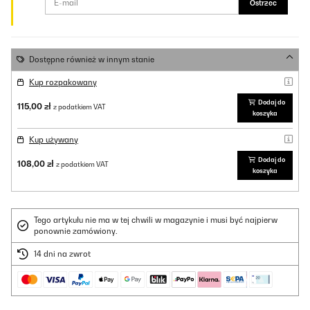
Ostrzec
Dostępne również w innym stanie
Kup rozpakowany
Dodaj do
115,00 zł
z podatkiem VAT
koszyka
Kup używany
Dodaj do
108,00 zł
z podatkiem VAT
koszyka
Tego artykułu nie ma w tej chwili w magazynie i musi być najpierw
ponownie zamówiony.
14 dni na zwrot