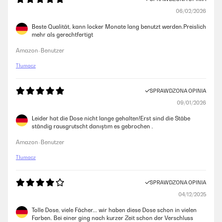
06/02/2026
Beste Qualität, kann locker Monate lang benutzt werden.Preislich
mehr als gerechtfertigt
Amazon-Benutzer
Tłumacz
SPRAWDZONA OPINIA
09/01/2026
Leider hat die Dose nicht lange gehalten!Erst sind die Stäbe
ständig rausgrutscht danıştım es gebrochen .
Amazon-Benutzer
Tłumacz
SPRAWDZONA OPINIA
04/12/2025
Tolle Dose, viele Fächer... wir haben diese Dose schon in vielen
Farben. Bei einer ging nach kurzer Zeit schon der Verschluss