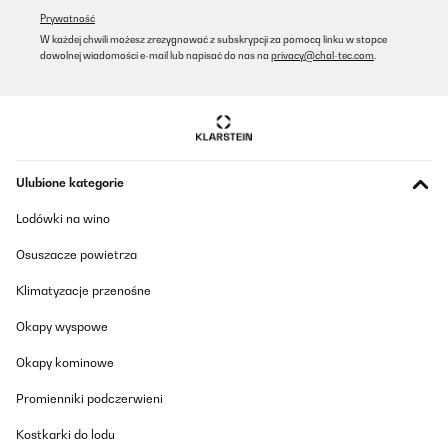
SPRAWDZONA OPINIA
Prywatność
24/07/2025
W każdej chwili możesz zrezygnować z subskrypcji za pomocą linku w stopce
dowolnej wiadomości e-mail lub napisać do nas na
privacy@chal-tec.com
.
Die Brotdose wird bei uns geliebt, gute Aufteilung. Bei uns ist der
Verschluss abgebrochen, Reklamation ohne Probleme und super
schnell! Wird jederzeit gerne wieder gekauft!
Amazon-Benutzer
Tłumacz
Ulubione kategorie
SPRAWDZONA OPINIA
Lodówki na wino
17/06/2025
Osuszacze powietrza
Nach einem Jahr war leider der Verschluss defekt. Die Brotdose
wurde sofort umgetauscht. Verkäufer Klarstein ein großes Lob
Klimatyzacje przenośne
auch für die freundliche Abwicklung. Danke%
Amazon-Benutzer
Okapy wyspowe
Tłumacz
Okapy kominowe
Promienniki podczerwieni
SPRAWDZONA OPINIA
19/05/2025
Kostkarki do lodu