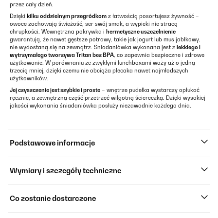
przez cały dzień.
Dzięki
kilku oddzielnym przegródkom
z łatwością posortujesz żywność –
owoce zachowają świeżość, ser swój smak, a wypieki nie stracą
chrupkości. Wewnętrzna pokrywka i
hermetyczne uszczelnienie
gwarantują, że nawet gęstsze potrawy, takie jak jogurt lub mus jabłkowy,
nie wydostaną się na zewnątrz. Śniadaniówka wykonana jest z
lekkiego i
wytrzymałego tworzywa Tritan bez BPA
, co zapewnia bezpieczne i zdrowe
użytkowanie. W porównaniu ze zwykłymi lunchboxami waży aż o jedną
trzecią mniej, dzięki czemu nie obciąża plecaka nawet najmłodszych
użytkowników.
Jej czyszczenie jest szybkie i proste
– wnętrze pudełka wystarczy opłukać
ręcznie, a zewnętrzną część przetrzeć wilgotną ściereczką. Dzięki wysokiej
jakości wykonania śniadaniówka posłuży niezawodnie każdego dnia.
Podstawowe informacje
Wymiary i szczegóły techniczne
Co zostanie dostarczone