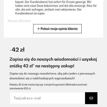
kaputt. Der Kundendienst hat sofort für Ersatz gesorgt. Wir
haben eine neue Dose bekommen und die alte entsorgt. Also für
alle, die sich aufregen, einfach mal reklamieren. Der
Kundendienst ist super.
Amazon-Benutzer
Pokaż moje opinie klienta
Tłumacz
SPRAWDZONA OPINIA
29/07/2025
-42 zł
Die Box an sich ist super, sehr leicht, gut zu reinigen und auch mit
genügend Fächern. Leider ist bei unserer Box nach einem
Zapisz się do naszych wiadomości i uzyskaj
knappen Jahr der Verschluss abgebrochen. Klarstein kontaktiert,
zniżkę 42 zł* na następny zakup!
nach gut 4-wöchiger Wartezeit kam eine Mail auf Polnisch (?)
zurück. Laut Übersetzung in etwa, wir haben keinen Kontakt und
ich soll mich an den Verkäufer wenden..... Nachdem ich mehrere
Zapisz się do naszego newslettera, aby jako jeden z pierwszych
kenne, die das Problemit den Verschlüssen haben wird die
dowiedzieć się o nadchodzących wyprzedażach!
nächste Box von einem anderen Anbieter sein.
Rabatu 42 zł nie można łączyć z innymi kuponami. Minimalna wartość
Amazon-Benutzer
zamówienia 420 zł.
Tłumacz