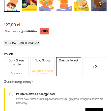
+3
127,90 zł
-28%
Cena promocyjna:
179,90 zł
NUMER ARTYKUŁU: 10045562
KOLOR:
Dark Green
Navy Space
Orange Forest
Jungle
+2
Wkrótce ponownie
Dostępne
dostępne
Co oznaczają statusy?
Poinformować o dostępności
Wpisz swój adres e-mail, a powiadomimy Cię, gdy produkt będzie ponownie
dostępny.