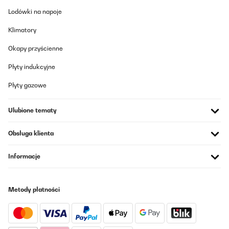
Wir nutzen diese Brotdose nun seit einigen Monaten täglich und
Lodówki na napoje
sind sehr zufrieden. Die Qualität ist wirklich top: Der Kunststoff
ist robust, stabil und wirkt langlebig. Die Dose ist superleicht,
Klimatory
lässt sich kinderleicht öffnen und wieder fest verschließen – auch
für Kinderhände perfekt geeignet. Besonders praktisch finden
wir, dass sie sich sehr gut reinigen lässt – sowohl per Hand als
Okapy przyścienne
auch in der Spülmaschine. Die Farbe ist toll und bleibt auch nach
vielen Spülgängen schön kräftig. Ein weiterer Pluspunkt: Die
Płyty indukcyjne
Brotdose passt perfekt in den Ergobag-Schulranzen und hat
bereits mehrere Stürze überstanden, ohne kaputtzugehen oder
Płyty gazowe
aufzugehen.Der Preis ist zwar etwas höher, aber aus unserer
Sicht gerechtfertigt – vor allem, wenn sie im Angebot ist.
Insgesamt ein rundum durchdachtes Produkt, das wir gerne
Ulubione tematy
weiterempfehlen!
Amazon-Benutzer
Obsługa klienta
Tłumacz
Informacje
SPRAWDZONA OPINIA
19/05/2025
Metody płatności
Wir nutzen diese Brotdose nun seit einigen Monaten täglich und
sind sehr zufrieden. Die Qualität ist wirklich top: Der Kunststoff
ist robust, stabil und wirkt langlebig. Die Dose ist superleicht,
lässt sich kinderleicht öffnen und wieder fest verschließen – auch