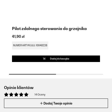
Pilot zdalnego sterowania do grzejnika
P
41,90 zł
67
NUMER ARTYKUŁU: 10048228
NU
Dodaj do koszyka
Opinie klientów
14 Oceny
Dodaj Twoje opinie