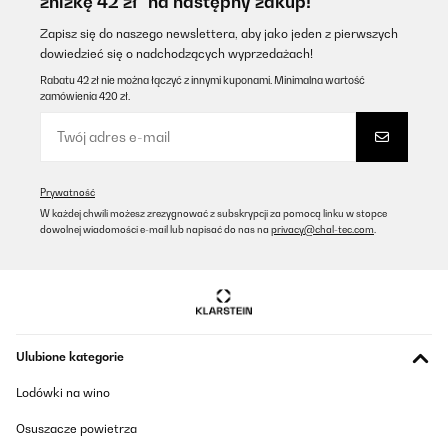
zniżkę 42 zł* na następny zakup!
Tłumacz
Zapisz się do naszego newslettera, aby jako jeden z pierwszych
dowiedzieć się o nadchodzących wyprzedażach!
SPRAWDZONA OPINIA
Rabatu 42 zł nie można łączyć z innymi kuponami. Minimalna wartość
zamówienia 420 zł.
09/11/2025
Sehr schöner Kamin und die HeizleistungIst ausreichend.Nur
leider sehr Strom fressend.
Amazon-Benutzer
Prywatność
Tłumacz
W każdej chwili możesz zrezygnować z subskrypcji za pomocą linku w stopce
dowolnej wiadomości e-mail lub napisać do nas na
privacy@chal-tec.com
.
SPRAWDZONA OPINIA
16/10/2025
Der Kaminofen ist sehr schön und modern .Der einzigste Nachteil
ist das der Heizlüfter zu laut ist .
Ulubione kategorie
Amazon-Benutzer
Lodówki na wino
Tłumacz
Osuszacze powietrza
SPRAWDZONA OPINIA