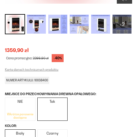
+2
1359,90 zł
-40%
Cena promocyjna:
2299,90 zł
Karta danych technicznych produktu
NUMER ARTYKUŁU: 10038400
MIEJSCE DO PRZECHOWYWANIA DREWNA OPAŁOWEGO:
NIE
Tak
Wkrótce ponownie
dostępne
KOLOR:
Biały
Czarny