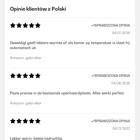
Opinie klientów z Polski
SPRAWDZONA OPINIA
04/01/2026
Geweldig! geeft lekkere warmte af, als kamer op temperatuur is slaat hij
automatisch uit
Amazon-gebruiker
SPRAWDZONA OPINIA
04/06/2025
Paste precies in de bestaande openhaardplaats. Alles werkt perfect.
Amazon-gebruiker
SPRAWDZONA OPINIA
04/12/2022
Lekker warm, beetje luidruchtig