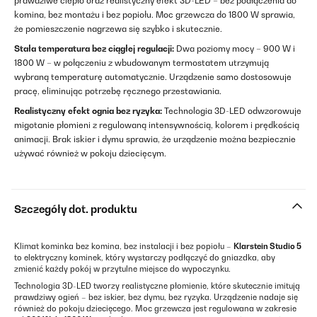
prawdziwe ciepło oraz realistyczny efekt 3D-LED – bez podłączenia do
komina, bez montażu i bez popiołu. Moc grzewcza do 1800 W sprawia,
że pomieszczenie nagrzewa się szybko i skutecznie.
Stała temperatura bez ciągłej regulacji:
Dwa poziomy mocy – 900 W i
1800 W – w połączeniu z wbudowanym termostatem utrzymują
wybraną temperaturę automatycznie. Urządzenie samo dostosowuje
pracę, eliminując potrzebę ręcznego przestawiania.
Realistyczny efekt ognia bez ryzyka:
Technologia 3D-LED odwzorowuje
migotanie płomieni z regulowaną intensywnością, kolorem i prędkością
animacji. Brak iskier i dymu sprawia, że urządzenie można bezpiecznie
używać również w pokoju dziecięcym.
Szczegóły dot. produktu
Klimat kominka bez komina, bez instalacji i bez popiołu –
Klarstein Studio 5
to elektryczny kominek, który wystarczy podłączyć do gniazdka, aby
zmienić każdy pokój w przytulne miejsce do wypoczynku.
Technologia 3D-LED tworzy realistyczne płomienie, które skutecznie imitują
prawdziwy ogień – bez iskier, bez dymu, bez ryzyka. Urządzenie nadaje się
również do pokoju dziecięcego. Moc grzewcza jest regulowana w zakresie