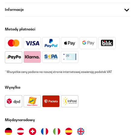
innerhalb der nächsten 3 Wochen genauer ausprobieren und die
Informacje
Beschreibung ergänzen. Diese personalisierten Einstellungen
bedürfen einen zeitlichen Spielraum.Bin aber jetzt schon absolut
zufrieden.
Amazon-Benutzer
Metody płatności
Tłumacz
SPRAWDZONA OPINIA
29/11/2023
Mejor de lo esperado en todos los sentidos , estético (
* Wszystkie ceny podane na naszej stronie internetowej zawierają podatek VAT
expectacular), realista ( muy bueno ), y calor muy bueno
Usuario/a de amazon
Wysyłka
Tłumacz
SPRAWDZONA OPINIA
10/10/2022
Międzynarodowy
Natürlich hört man das Gebläse. Ist aber nicht zu laut. Die
Wärmeleistung ist aber sehr gut . Das Feuer sieht sehr echt aus