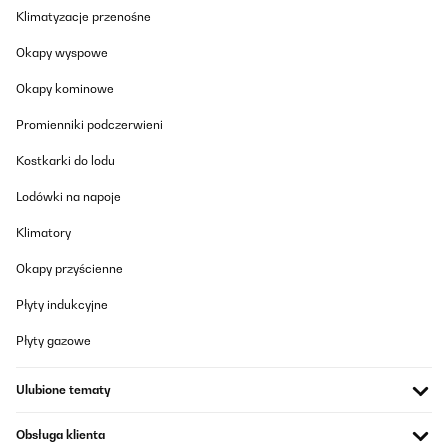
Klimatyzacje przenośne
10/11/2024
Okapy wyspowe
Estoy muy contento con el producto, es muy elegante, eficaz
contra el frío y cómodo de utilizar. No necesita ninguna
instalación. Llegar y enchufar! Genial
Okapy kominowe
Usuario/a de amazon
Promienniki podczerwieni
Tłumacz
Kostkarki do lodu
Lodówki na napoje
SPRAWDZONA OPINIA
12/01/2024
Klimatory
UPDATEHabe gemäß der Anleitung die Einstellungen für meine
Okapy przyścienne
persönlichen Ansprüche vorgenommen und es funktioniert alles
ohne Beanstandung.Als optisches Highlight, aber auch
zusätzliche Wärmequelle, kann ich weiterhin diese Gerät absolut
Płyty indukcyjne
empfehlen.-------------------------------Hab innerhalb von 36
Stunden den Kamin erhalten. Die Lieferung dieses Modells
Płyty gazowe
erfolgte montiert.Bis jetzt habe ich nur die Flammen und die
Heizfunktion intuitiv getestet und erwartungsgemäß hat diese
simple Anwendung direkt funktioniert.Im Modus "nur Flammen"
Ulubione tematy
ist absolut kein Geräusch zu hören.Der Heizlüfter ist
erwartungsgemäß wie bei regulären und bei weitem optisch nicht
so attraktiven Geräten ähnlich laut, aber definitiv auch nicht
Obsługa klienta
lauter.Zeiteinstellungen für individuelle Bedürfnisse werde ich