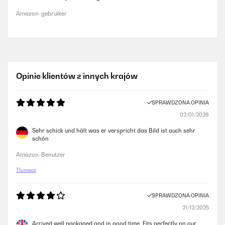
Amazon-gebruiker
Opinie klientów z innych krajów
SPRAWDZONA OPINIA
02/01/2026
Sehr schick und hält was er verspricht das Bild ist auch sehr
schön
Amazon-Benutzer
Tłumacz
SPRAWDZONA OPINIA
21/12/2025
Arrived well packaged and in good time. Fits perfectly on our