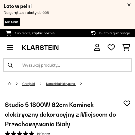
Lato w pełni
Najgorętsze rabaty do 55%
Kup teraz
Kup teraz, zapłać później
3-letnia gwarancja
Grzejniki
Kominki elektryczne
Studio 5 1800W 62cm Kominek
elektryczny dekoracyjny z Miejscem do
Przechowywania Biały
14 Oceny