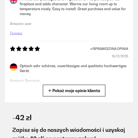
fireplace and adds character. Warms our living room up to
temperature nicely. Easy to install. Great purchase and value for
money.
Amazon user
Tłumacz
SPRAWDZONA OPINIA
15/12/2025
Optisch sehr schönes, zuverlässiges und qualitativ hochwertiges
Gerät.
Amazon-Benutzer
Pokaż moje opinie klienta
Tłumacz
SPRAWDZONA OPINIA
03/12/2025
-42 zł
Funcional y elegante.
Zapisz się do naszych wiadomości i uzyskaj
Usuario/a de amazon