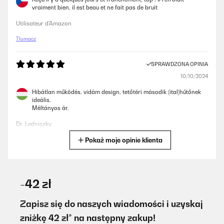
vraiment bien, il est beau et ne fait pas de bruit
Utilisateur d'Amazon
Tłumacz
SPRAWDZONA OPINIA
10/10/2024
Hibátlan működés, vidám design, tetőtéri második (ital)hűtőnek
ideális.
Méltányos ár.
Dr. Ledniczky
Pokaż moje opinie klienta
Tłumacz
SPRAWDZONA OPINIA
15/09/2024
-42 zł
Alles gut .Und kamm gut an .
Zapisz się do naszych wiadomości i uzyskaj
Amazon-Benutzer
zniżkę 42 zł* na następny zakup!