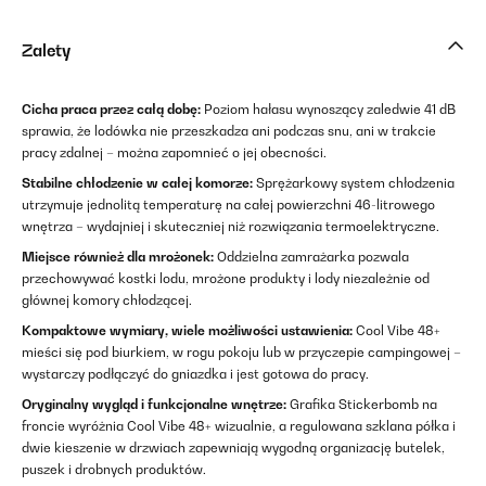
Zalety
Cicha praca przez całą dobę:
Poziom hałasu wynoszący zaledwie 41 dB
sprawia, że lodówka nie przeszkadza ani podczas snu, ani w trakcie
pracy zdalnej – można zapomnieć o jej obecności.
Stabilne chłodzenie w całej komorze:
Sprężarkowy system chłodzenia
utrzymuje jednolitą temperaturę na całej powierzchni 46-litrowego
wnętrza – wydajniej i skuteczniej niż rozwiązania termoelektryczne.
Miejsce również dla mrożonek:
Oddzielna zamrażarka pozwala
przechowywać kostki lodu, mrożone produkty i lody niezależnie od
głównej komory chłodzącej.
Kompaktowe wymiary, wiele możliwości ustawienia:
Cool Vibe 48+
mieści się pod biurkiem, w rogu pokoju lub w przyczepie campingowej –
wystarczy podłączyć do gniazdka i jest gotowa do pracy.
Oryginalny wygląd i funkcjonalne wnętrze:
Grafika Stickerbomb na
froncie wyróżnia Cool Vibe 48+ wizualnie, a regulowana szklana półka i
dwie kieszenie w drzwiach zapewniają wygodną organizację butelek,
puszek i drobnych produktów.