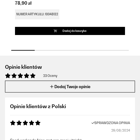
78,90 zł
78
NUMER ARTYKUŁU: 10048132
NU
Dodaj do koszyka
Opinie klientów
23 Oceny
Dodaj Twoje opinie
Opinie klientów z Polski
SPRAWDZONA OPINIA
29/08/2024