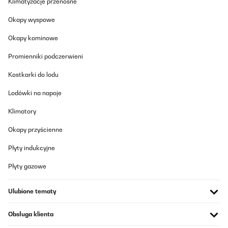
Klimatyzacje przenośne
04/03/2024
Très bien
Okapy wyspowe
Okapy kominowe
Utilisateur d'Amazon
Promienniki podczerwieni
Tłumacz
Kostkarki do lodu
SPRAWDZONA OPINIA
Lodówki na napoje
29/01/2024
Petit frigo en énergie À+
Klimatory
Okapy przyścienne
Utilisateur d'Amazon
Płyty indukcyjne
Tłumacz
Płyty gazowe
SPRAWDZONA OPINIA
18/01/2024
Ulubione tematy
Peoduit tel que décris dans l',annonce sympa et très bon
prix/qualité
Obsługa klienta
Utilisateur d'Amazon