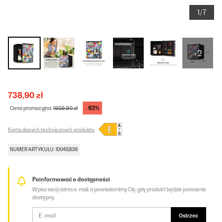
1/7
+2
738,90 zł
-62%
Cena promocyjna:
1959,90 zł
Karta danych technicznych produktu
NUMER ARTYKUŁU: 10045836
Poinformować o dostępności
Wpisz swój adres e-mail, a powiadomimy Cię, gdy produkt będzie ponownie
dostępny.
Ostrzec