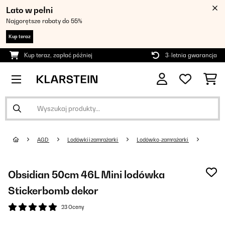
Lato w pełni
Najgorętsze rabaty do 55%
Kup teraz
Kup teraz, zapłać później
3-letnia gwarancja
AGD
Lodówki i zamrażarki
Lodówko-zamrażarki
Obsidian 50cm 46L Mini lodówka
Stickerbomb dekor
23 Oceny