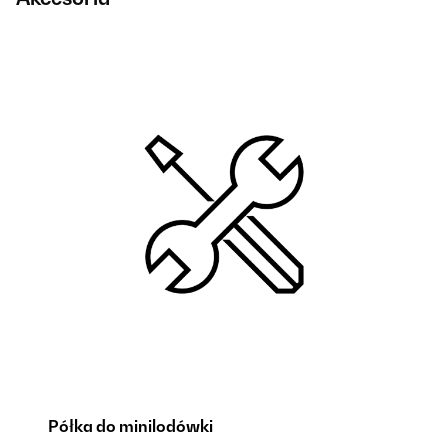
Półka do minilodówki
N