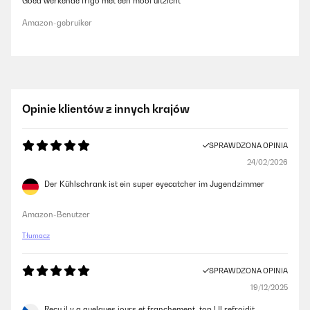
Goed werkende frigo met een mooi uitzicht
Amazon-gebruiker
Opinie klientów z innych krajów
SPRAWDZONA OPINIA
24/02/2026
Der Kühlschrank ist ein super eyecatcher im Jugendzimmer
Amazon-Benutzer
Tłumacz
SPRAWDZONA OPINIA
19/12/2025
Reçu il y a quelques jours et franchement, top ! Il refroidit