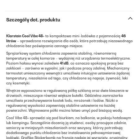
Szczegóły dot. produktu
Klarstein Cool Vibe 48+
to kompaktowa mini-lodówka z pojemnością
46
litrów
– sprawdzone rozwiązanie dla osób, które potrzebują niezawodnego
chłodzenia bez poświęcania cennego miejsca.
Sprężarkowy system chłodzenia zapewnia stabilną, równomierną
temperaturę w całej komorze – wydajniej niż urządzenia termoelektryczne.
Poziom hałasu wynosi zaledwie
41 dB
, co oznacza spokojną pracę bez
zakłóceń – zarówno w sypialni, jak i podczas pracy zdalnej. Mechaniczny
termostat umieszczony wewnątrz umożliwia intuicyjne ustawienie żądanej
temperatury, niezależnie od tego, czy chłodzone są napoje, żywność, leki
czy kosmetyki.
Wnętrze wyposażono w regulowaną półkę szklaną oraz dwie kieszenie w
drzwiach, mieszczące również większe butelki. Oddzielna zamrażarka
umożliwia przechowywanie kostek lodu, mrożonek i lodów. Nóżki o
regulowanej wysokości zapewniają stabilne ustawienie na każdej
powierzchni. Wyjmowane półki można łatwo umyć pod bieżącą wodą.
Cool Vibe 48+ sprawdzi się pod biurkiem, na balkonie, w pokoju hotelowym
lub kampingu. Szczególnie docenią ją studenci, osoby pracujące zdalnie,
seniorzy w mniejszych mieszkaniach oraz wszyscy, którzy potrzebują
dodatkowego punktu chłodzenia bez instalowania pełnowymiarowej
lodówki. Grafika Stickerbomb na froncie nadaje jej wyrazisty, oryginalny