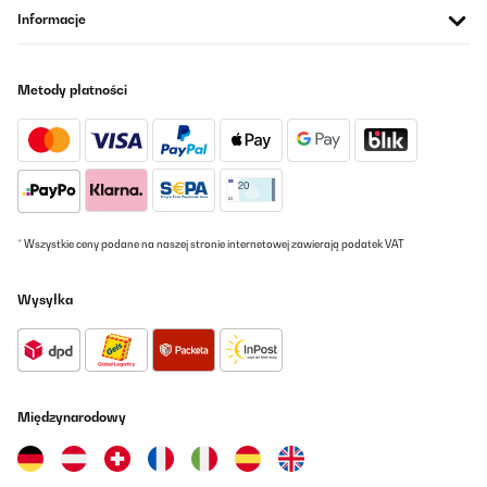
Informacje
Tłumacz
SPRAWDZONA OPINIA
Metody płatności
21/12/2023
Bon produit en dépannage qui finira dans mon camping car .eco
d énergie et de petite taille poid plus léger que celui que j', ai
actuellement.
Utilisateur d'Amazon
* Wszystkie ceny podane na naszej stronie internetowej zawierają podatek VAT
Tłumacz
Wysyłka
SPRAWDZONA OPINIA
24/11/2023
très bon produit ! original et de plus fonctionne très bien !
pleinement satisfait de cet achat!!
Międzynarodowy
Utilisateur d'Amazon
Tłumacz