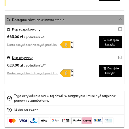
Dostępne również w innym stanie
Kup rozpakowany
665,00 zł
z podatkiem VAT
Dodaj do
Karta danych technicznych produktu
koszyka
Kup używany
628,00 zł
z podatkiem VAT
Dodaj do
Karta danych technicznych produktu
koszyka
Tego artykułu nie ma w tej chwili w magazynie i musi być najpierw
ponownie zamówiony.
14 dni na zwrot