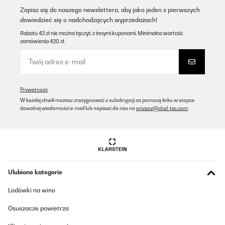
Tłumacz
Zapisz się do naszego newslettera, aby jako jeden z pierwszych
dowiedzieć się o nadchodzących wyprzedażach!
SPRAWDZONA OPINIA
Rabatu 42 zł nie można łączyć z innymi kuponami. Minimalna wartość
zamówienia 420 zł.
28/08/2024
Alles Tip Top
Amazon user
Prywatność
Tłumacz
W każdej chwili możesz zrezygnować z subskrypcji za pomocą linku w stopce
dowolnej wiadomości e-mail lub napisać do nas na
privacy@chal-tec.com
.
SPRAWDZONA OPINIA
24/03/2024
Réfrigérateur au delà de mes attentes .Peu bruyant et mignon
comme tout .
Ulubione kategorie
Utilisateur d'Amazon
Lodówki na wino
Tłumacz
Osuszacze powietrza
SPRAWDZONA OPINIA