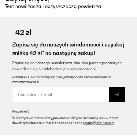
Test nawilżacza i oczyszczacza powietrza
-42 zł
Zapisz się do naszych wiadomości i uzyskaj
zniżkę 42 zł* na następny zakup!
Zapisz się do naszego newslettera, aby jako jeden z pierwszych
dowiedzieć się o nadchodzących wyprzedażach!
Rabatu 42 zł nie można łączyć z innymi kuponami. Minimalna wartość
zamówienia 420 zł.
Prywatność
W każdej chwili możesz zrezygnować z subskrypcji za pomocą linku w stopce
dowolnej wiadomości e-mail lub napisać do nas na
privacy@chal-tec.com
.