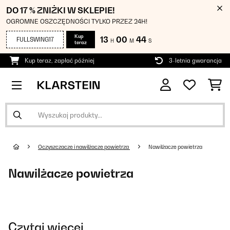
DO 17 % ZNIŻKI W SKLEPIE!
OGROMNE OSZCZĘDNOŚCI TYLKO PRZEZ 24H!
Kup
13
00
44
FULLSWING17
H
M
S
teraz
Kup teraz, zapłać później
3-letnia gwarancja
Oczyszczacze i nawilżacze powietrza
Nawilżacze powietrza
Nawilżacze powietrza
Czytaj więcej