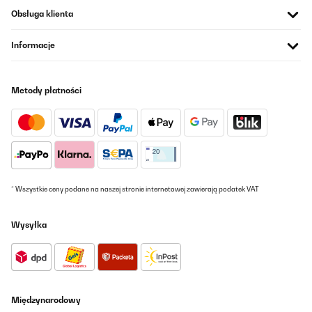
Obsługa klienta
SPRAWDZONA OPINIA
03/01/2024
Informacje
Ich wollte eigentlich den VEVOR Braubehälter kaufen. Allerdings
war dieser angeblich nicht an meine Adresse lieferbar; wohne
auf dem Flachen Land ohne Wasser drumherum, und alle
anderen Sendungen kommen auch an. AMAZON konnte das
Metody płatności
Problem trotz mehrerer Anrufe nicht lösen und so bestellte ich
als Alternative dieses Gerät. Es ist sehr sauber gearbeitet und es
gibt eigentlich keinen Grund für eine Rückgabe. Aaaber die Firma
VEVOR bietet auf ihrer Homepage ihr "Elektrisches Brühsystem",
das Gleiche, welches auch AMAZON verkaufen möchte, an.
Allerdings dann für zehn Euro weniger mit einem großen
Hopfensieb und einem Rohrkühler. Ich habe beide Geräte auf
ihren Aufbau hin untersucht und es sind die selben Komponenten
verbaut. Somit sehe ich es nicht ein, für den wunderschönen
* Wszystkie ceny podane na naszej stronie internetowej zawierają podatek VAT
Namen "KLARSTEIN" nahezu 100€ für einen Rohrkühler und das
Hopfensieb aus dem Fenster zu werfen. Schade eigentlich hätte
das Geld auch AMAZON verdienen können.
Wysyłka
Amazon-Benutzer
Tłumacz
Międzynarodowy
SPRAWDZONA OPINIA