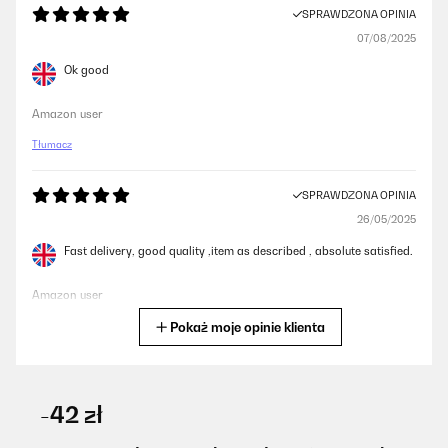
SPRAWDZONA OPINIA
07/08/2025
Ok good
Amazon user
Tłumacz
SPRAWDZONA OPINIA
26/05/2025
Fast delivery, good quality ,item as described , absolute satisfied.
Amazon user
Pokaż moje opinie klienta
Tłumacz
SPRAWDZONA OPINIA
13/05/2025
-42 zł
Ich habe den hier wegen seiner Größe gekauft. Ich habe