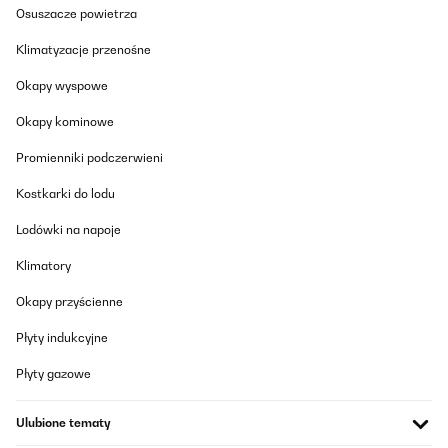
Osuszacze powietrza
Amazon-Benutzer
Klimatyzacje przenośne
Tłumacz
Okapy wyspowe
SPRAWDZONA OPINIA
Okapy kominowe
18/02/2025
Promienniki podczerwieni
Encantado, le faltaría un filtro en la toma de recirculación de la
cerveza.Muy buena compra.
Kostkarki do lodu
Usuario/a de amazon
Lodówki na napoje
Tłumacz
Klimatory
SPRAWDZONA OPINIA
Okapy przyścienne
31/01/2025
Płyty indukcyjne
Ottimo in tutto
Płyty gazowe
Utente Amazon
Ulubione tematy
Tłumacz