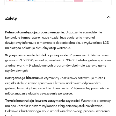
Zalety
Pełna automatyzacja procesu warzenia:
Urządzenie samodzielnie
kontroluje temperaturę i czas każdej fazy zacierania – sygnał
dźwiękowy informuje o momencie dodania chmielu, a wyświetlacz LCD
na bieżąco pokazuje aktualny etap warzenia.
Wydajność na wiele butelek z jednej warki:
Pojemność 30 litrów i moc
grzewcza 2 500 W pozwalają uzyskać do 20–30 butelek gotowego piwa
z jednej warki – 9 wbudowanych programów obejmuje szeroką gamę
stylów piwnych.
Bez ręcznego filtrowania:
Wymienny kosz sitowy zatrzymuje młóto i
cząstki stałe, a zawór spustowy z filtrem siatkowym odprowadza
gotową brzeczkę bezpośrednio do naczynia. Zdejmowalny pojemnik na
młóto znacznie ułatwia czyszczenie po warce.
Trwała konstrukcja łatwa w utrzymaniu czystości:
Wszystkie elementy
mające kontakt z piwem wykonano z higienicznej stali nierdzewnej.
Pokrywa z hartowanego szkła umożliwia obserwację procesu warzenia