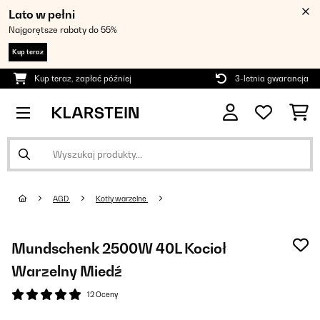
Lato w pełni
Najgorętsze rabaty do 55%
Kup teraz
Kup teraz, zapłać później
3-letnia gwarancja
AGD
Kotły warzelne
Mundschenk 2500W 40L Kocioł
Warzelny Miedź
12 Oceny