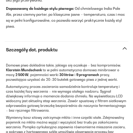
bez jego przerywania.
Dopasowany do każdego stylu piwnego:
Od chmielowego India Pale
Ale, przez ciemny porter, po klasyczne jasne – temperatura, czas i moc
są w pełni konfigurowalne, co pozwala warzyć praktycznie każdy styl
piwa.
Szczegóły dot. produktu
Domowe piwo dokładnie takie, jakiego się oczekuje – bez kompromisów.
Klarstein Mundschenk
to w pełni automatyczna domowa minibrowar o
mocy
2 500 W
, pojemności warki
30 litrów
i
9 programach
pracy,
pozwalająca uzyskać do 20–30 butelek gotowego piwa z jednej warki.
Automatyczny proces zacierania samodzielnie kontroluje temperaturę i
czas każdej fazy warzenia – nie wymaga stałego nadzoru. Sygnał
dźwiękowy informuje o momencie dodania chmielu. Na wyświetlaczu LCD
widoczny jest aktualny etap warzenia. Zawór spustowy z filtrem siatkowym
odprowadza gotową brzeczkę bezpośrednio do naczynia fermentacyjnego
– bez ręcznego filtrowania.
Wymienny kosz sitowy zatrzymuje młóto i inne cząstki stałe. Zdejmowalny
pojemnik na młóto można wyjąć i wyczyścić bez trudu po zakończeniu
warzenia. Pompka cyrkulacyjna zapewnia równomierne mieszanie zacieru,
a pokrywa z hartowanego szkła umożliwia obserwację procesu bez