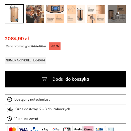
+2
2084,90 zł
-39%
Cena promocyjna:
3439,90 zł
NUMER ARTYKUŁU: 10040144
Dodaj do koszyka
Dostępny natychmiast!
Czas dostawy: 2 - 3 dni roboczych
14 dni na zwrot