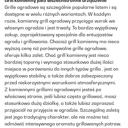
Grill kamienny jako wszechstronne urządzenie
Grille ogrodowe są szczególnie popularne latem i są
dostępne w wielu różnych wariantach. W każdym
razie, kamienny grill ogrodowy przyciąga wzrok we
własnym ogrodzie i jest trwały. To bardzo wyjątkowy
zakup, zaprojektowany specjalnie dla entuzjastów
ogrodu i grillowania. Chociaż grill kamienny ma nieco
wyższą cenę niż porównywalne grille ogrodowe,
oferuje kilka zalet. Choć grill kamienny jest nieco
bardziej toporny i wymaga stosunkowo dużej ilości
miejsca w porównaniu do innych typów grilla
, jest on
wyjątkowo stabilny, a także dobrze zabezpieczony
przed niekorzystnymi warunkami atmosferycznymi.
Z kamiennymi grillami ogrodowymi jesteś po
właściwej stronie, jeśli lubisz często grillować, masz
stosunkowo dużą działkę, a także lubisz zapraszać
przyjaciół na przyjęcie w ogrodzie. Szczególną zaletą
jest jego tradycyjny charakter, ale nie można też
odmówić intensywnego aromatu grillowanych potraw.