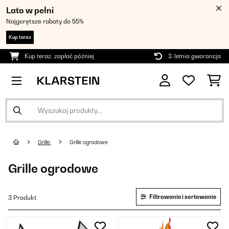
Lato w pełni
Najgorętsze rabaty do 55%
Kup teraz
Kup teraz, zapłać później
3-letnia gwarancja
Grille
Grille ogrodowe
Grille ogrodowe
Filtrowanie i sortowanie
3 Produkt