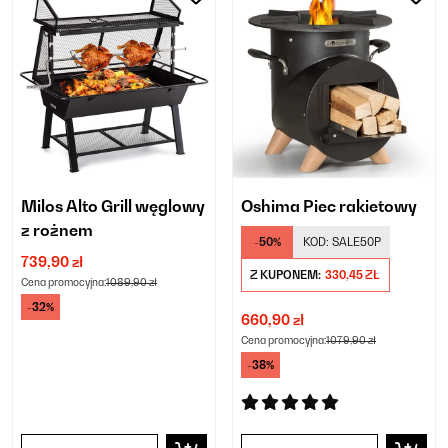
Milos Alto Grill węglowy
Oshima Piec rakietowy
z rożnem
-50%
KOD:
SALE50P
739,90 zł
Z KUPONEM:
330,45 ZŁ
Cena promocyjna:
1089,90 zł
-32%
660,90 zł
Cena promocyjna:
1079,90 zł
-38%