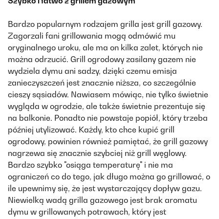
Szybko i łatwo z grillem gazowym
Bardzo popularnym rodzajem grilla jest grill gazowy.
Zagorzali fani grillowania mogą odmówić mu
oryginalnego uroku, ale ma on kilka zalet, których nie
można odrzucić. Grill ogrodowy zasilany gazem nie
wydziela dymu ani sadzy, dzięki czemu emisja
zanieczyszczeń jest znacznie niższa, co szczególnie
cieszy sąsiadów. Nawiasem mówiąc, nie tylko świetnie
wygląda w ogrodzie, ale także świetnie prezentuje się
na balkonie. Ponadto nie powstaje popiół, który trzeba
później utylizować. Każdy, kto chce kupić grill
ogrodowy, powinien również pamiętać, że grill gazowy
nagrzewa się znacznie szybciej niż grill węglowy.
Bardzo szybko "osiąga temperaturę" i nie ma
ograniczeń co do tego, jak długo można go grillować, o
ile upewnimy się, że jest wystarczający dopływ gazu.
Niewielką wadą grilla gazowego jest brak aromatu
dymu w grillowanych potrawach, który jest