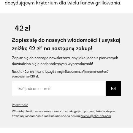
decydującym kryterium dla wielu fanów grillowania.
-42 zł
Zapisz się do naszych wiadomości i uzyskaj
zniżkę 42 zł* na następny zakup!
Zapisz się do naszego newslettera, aby jako jeden z pierwszych
dowiedzieć się o nadchodzących wyprzedażach!
Rabatu 42 zł nie można łączyć z innymi kuponami. Minimalna wartość
zamówienia 420 zł.
Prywatność
W każdej chwili możesz zrezygnować z subskrypcji za pomocą linku w stopce
dowolnej wiadomości e-mail lub napisać do nas na
privacy@chal-tec.com
.